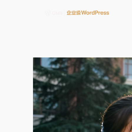
跳
至
内
容