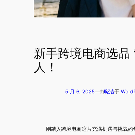
新手跨境电商选品 
人！
5 月 6, 2025
—
晓洁
于
Wor
由
刚踏入跨境电商这片充满机遇与挑战的