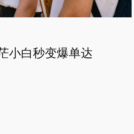
迷茫小白秒变爆单达