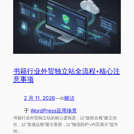
书籍行业外贸独立站全流程+核心注
意事项
2 月 11, 2026
—
晓洁
由
于
WordPress应用场景
书籍行业外贸独立站的核心逻辑是：以“版权合规”建立信
任，以“质感品相”吸引客群，以“物流防护+内页展示”提升
转…