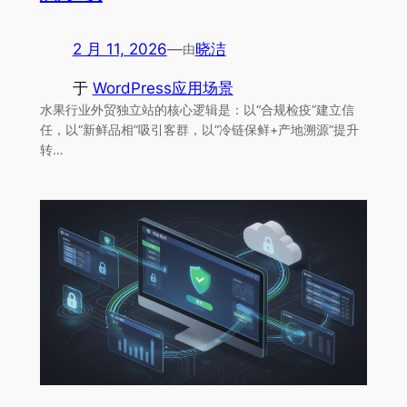
2 月 11, 2026
—
晓洁
由
于
WordPress应用场景
水果行业外贸独立站的核心逻辑是：以“合规检疫”建立信
任，以“新鲜品相”吸引客群，以“冷链保鲜+产地溯源”提升
转…