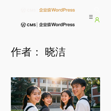
跳
至
内
容
作者：
晓洁