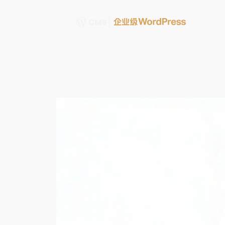
跳
至
内
容