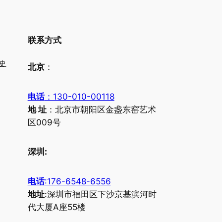
联系方式
史
北京
：
电话
：130-010-00118
地 址
：北京市朝阳区金盏东窑艺术
区009号
深圳:
电话
:176-6548-6556
地址
:深圳市福田区下沙京基滨河时
代大厦A座55楼