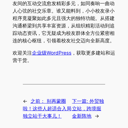
友间的互动交流愈发精彩多元，如同奏响一曲动
人心弦的社交乐章。谁又能料到，小小校友录小
程序竟凝聚如此多元且强大的独特功能。从搭建
沟通桥梁到共享丰富资源，从组织精彩活动到追
踪动态资讯，它无疑成为校友群体全方位紧密相
连的核心枢纽，引领着校友社交迈向全新高度。
欢迎关注
企业级WordPress
，获取更多建站和运
营干货。
←
之前：
别再蒙圈
下一篇:
外贸独
啦！这些人超适合入局
立站，跨境掘
独立站干大事儿！
金新阵地
→