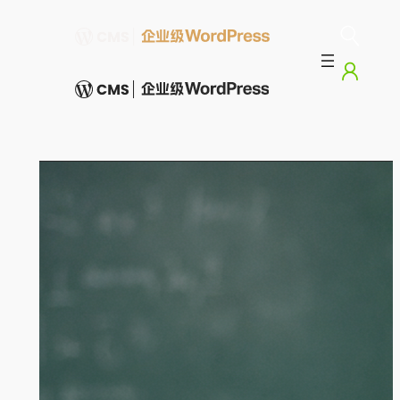
跳
至
内
容