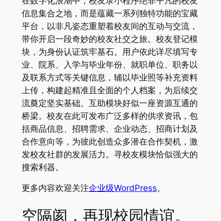
在数字化浪潮中，校友录小程序绝非平凡的校友
信息集合之地，而是蕴藏一系列独特功能的宝藏
平台，以非凡姿态重塑着校友间的互动与交流，
带你开启一段奇妙的校友社交之旅。校友登记模
块，为身份认证筑牢基石。用户依此详尽填写专
业、院系、入学与毕业年份、就职单位、职务以
及联系方式等关键信息，辅以毕业照等补充资料
上传，构建起精准且全面的个人档案，为后续交
流奠定坚实基础。互助模块好似一座资源互通的
桥梁。校友在此可发布广泛多样的供求资讯，包
括商品信息、招聘需求、企业动态、招商计划及
合作意向等，为彼此创造众多潜在合作契机，激
发校友社群的发展活力。寻校友模块恰似强大的
搜索利器。
更多内容欢迎关注
企业级WordPress
。
空隔阂，再现校园情谊。