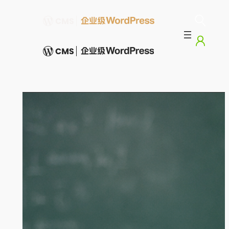
跳
至
内
容