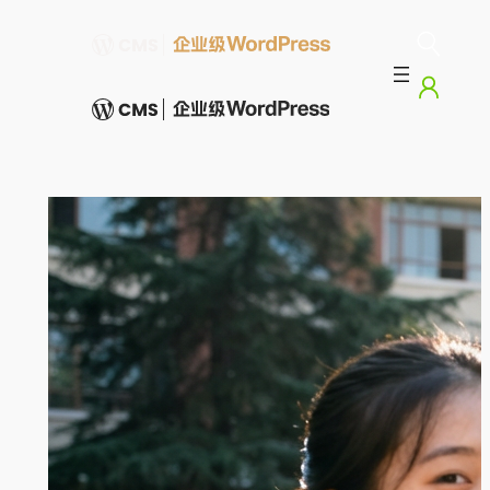
跳
至
内
容