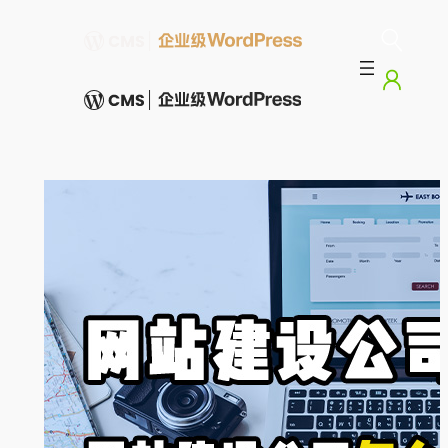
跳
至
内
容