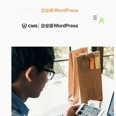
跳
至
内
容