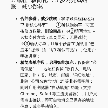
3. 流程 “极简化”：3 步内完成结
账，减少跳转
合并步骤，减少跳转
：将结账流程优化为
“3 步核心环节”——①确认购物车（可直
接修改数量、删除商品）→②填写地址 +
选择支付方式（单页展示，无需跳转）
→③确认订单，且每个步骤在顶部用 “进
度条” 提示（如 “1/3 确认商品”），让用户
明确进度；
精简表单字段，启用智能填充
：仅保留 “必
需信息”—— 地址栏保留 “收件人、电话、
国家、州 / 省、城市、邮编、详细地址”，
删除 “公司名称”“地址 2” 等非必需字段；
同时启用浏览器 “自动填充” 功能（支持
Chrome、Safari 等主流浏览器），用户只
需点击确认，即可自动填充已保存的地址
信息，减少手动输入。