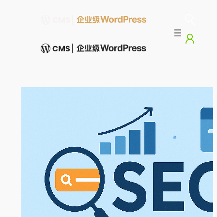
跳
至
内
容