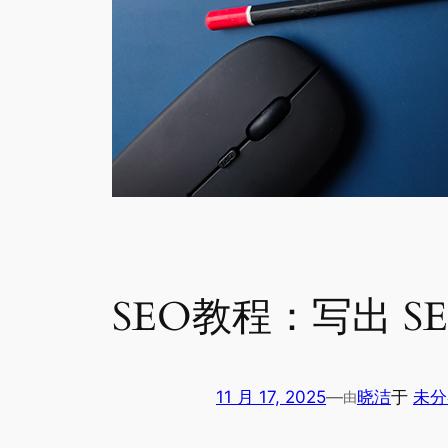
SEO教程：写出 
11 月 17, 2025
—
晓洁
于
未分
由