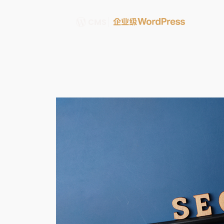
跳
至
内
容