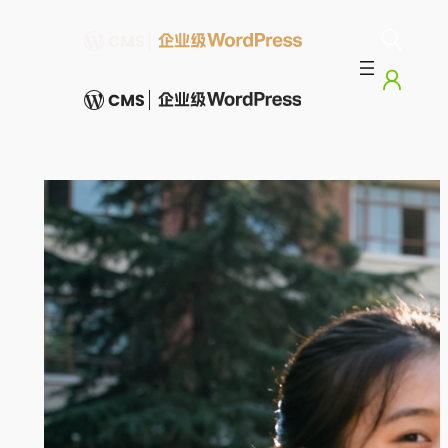
跳
至
内
容