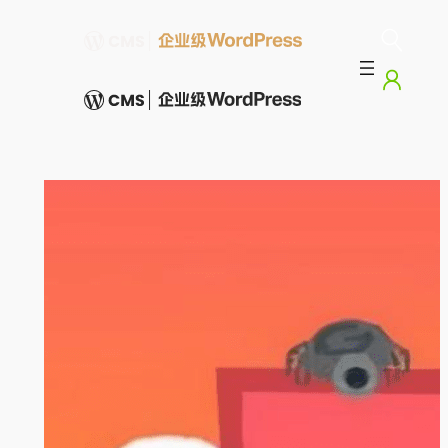
跳
至
内
容