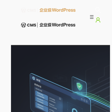
跳
至
内
容